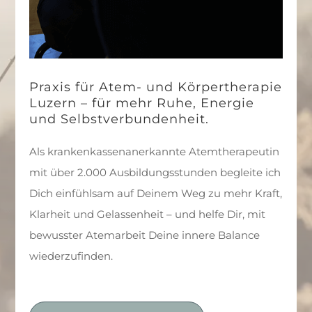
Praxis für Atem- und Körpertherapie
Luzern – für mehr Ruhe, Energie
und Selbstverbundenheit.
Als krankenkassenanerkannte Atemtherapeutin
mit über 2.000 Ausbildungsstunden begleite ich
Dich einfühlsam auf Deinem Weg zu mehr Kraft,
Klarheit und Gelassenheit – und helfe Dir, mit
bewusster Atemarbeit Deine innere Balance
wiederzufinden.