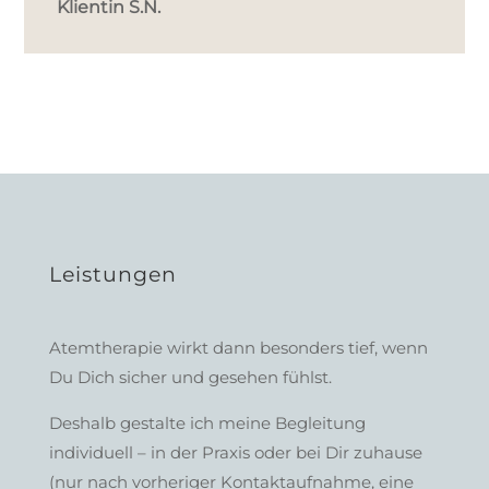
Klientin S.N.
Leistungen
Atemtherapie wirkt dann besonders tief, wenn
Du Dich sicher und gesehen fühlst.
Deshalb gestalte ich meine Begleitung
individuell – in der Praxis oder bei Dir zuhause
(nur nach vorheriger Kontaktaufnahme, eine